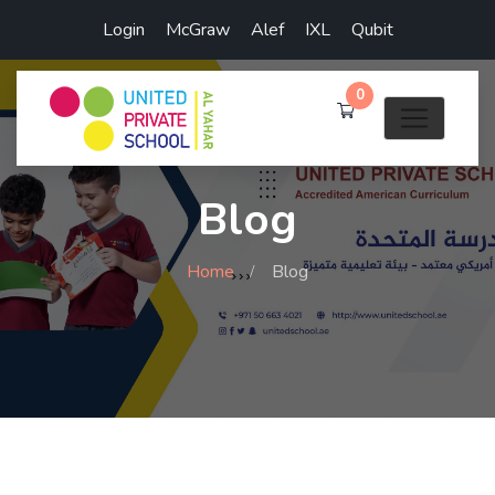
Login
McGraw
Alef
IXL
Qubit
0
Blog
Home
Blog