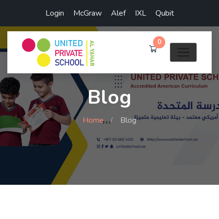
Login
McGraw
Alef
IXL
Qubit
0
Blog
Home
Blog