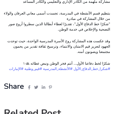
مشاركة ملهمة من الكادر الإداري والتعليمي والكادر المساعد
بتنظيم قسم الأنشطة في المدرسة، تجسدت أسمى معاني العرفان والولاء
من خلال المشاركة في مبادرة
"شكرًا خط الدفاع الأول"، تقديرًا لعطاء أبطالنا الذين سطروا أروع صور
التضحية والإخلاص في خدمة الوطن.
وقد عكست هذه المشاركة روح الأسرة المدرسية الواحدة، حيث توحدت
الجهود لتعزيز قيم الامتنان والانتماء، وترسيخ ثقافة تقدير من يحمون
مجتمعنا ويصونون أمنه.
شكرًا لخط دفاعنا الأول… أنتم فخر الوطن ونبض عطائه 🙏✨
#شكرا_خط_الدفاع_الأول
#الأنشطة_المدرسية
#قيم_وطنية
#الإمارات
Share
Related Post