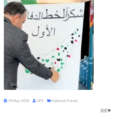
19 May 2026
UPS
National Events
💙🇦🇪