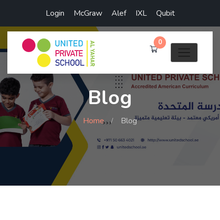
Login
McGraw
Alef
IXL
Qubit
0
Blog
Home
Blog